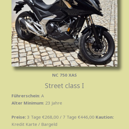
NC 750 XAS
Street class I
Führerschein
: A
Alter Minimum
: 23 Jahre
Preise:
3 Tage €268,00 / 7 Tage €446,00
Kaution
:
Kredit Karte / Bargeld