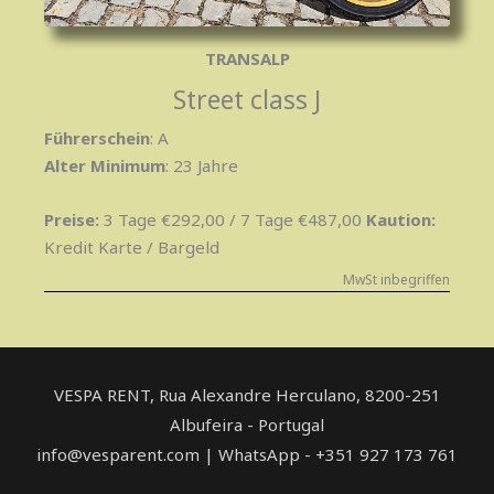
TRANSALP
Street class J
Führerschein
: A
Alter Minimum
: 23 Jahre
Preise:
3 Tage €292,00 / 7 Tage €487,00
Kaution
:
Kredit Karte / Bargeld
MwSt inbegriffen
VESPA RENT, Rua Alexandre Herculano, ​8200-251
Albufeira - Portugal
info@vesparent.com | WhatsApp - +351 927 173 761