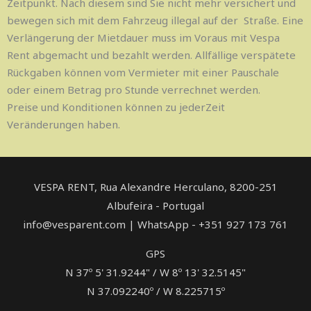
Zeitpunkt. Nach diesem sind Sie nicht mehr versichert und
bewegen sich mit dem Fahrzeug illegal auf der Straße. Eine
Verlängerung der Mietdauer muss im Voraus mit Vespa
Rent abgemacht und bezahlt werden. Allfällige verspätete
Rückgaben können vom Vermieter mit einer Pauschale
oder einem Betrag pro Stunde verrechnet werden.
Preise und Konditionen können zu jederZeit
Veränderungen haben.
VESPA RENT, Rua Alexandre Herculano, ​8200-251
Albufeira - Portugal
info@vesparent.com | WhatsApp - +351 927 173 761
GPS
N 37º 5' 31.9244" / W 8º 13' 32.5145"
N 37.092240º / W 8.225715º