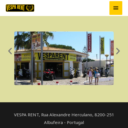
ac
Aller
Men
au
princ
contenu
VESPA RENT, Rua Alexandre Herculano, ​8200-251
Albufeira - Portugal