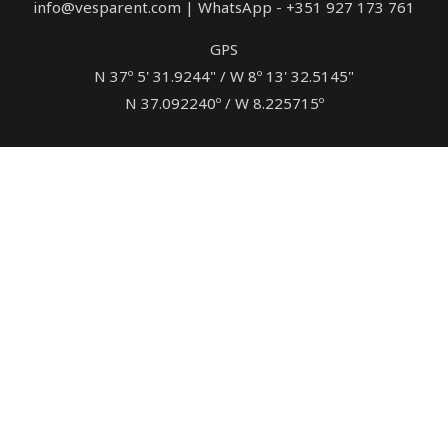
info@vesparent.com | WhatsApp - +351 927 173 761
GPS
N 37º 5' 31.9244" / W 8º 13' 32.5145"
N 37.092240º / W 8.225715º